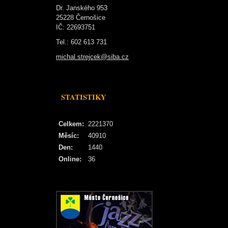
Dr. Janského 953
25228 Černošice
IČ: 22693751
Tel.: 602 613 731
michal.strejcek@siba.cz
STATISTIKY
Celkem:
2221370
Měsíc:
40910
Den:
1440
Online:
36