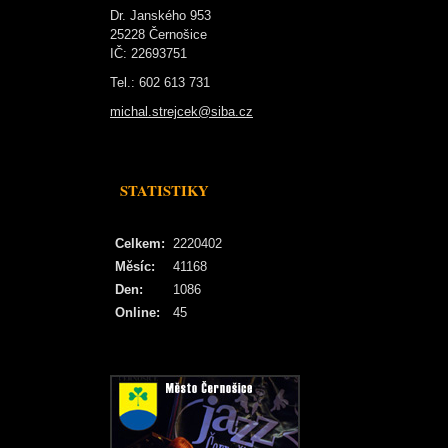
Dr. Janského 953
25228 Černošice
IČ: 22693751
Tel.: 602 613 731
michal.strejcek@siba.cz
STATISTIKY
Celkem:
2220402
Měsíc:
41168
Den:
1086
Online:
45