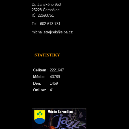
Dr. Janského 953
25228 Černošice
IČ: 22693751
Tel.: 602 613 731
michal.strejcek@siba.cz
STATISTIKY
Celkem:
2221647
Měsíc:
40789
Den:
1459
Online:
41