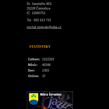
Dr. Janského 953
25228 Černošice
IČ: 22693751
Tel.: 602 613 731
michal.strejcek@siba.cz
STATISTIKY
Celkem:
2222203
Měsíc:
40346
Den:
1303
Online:
37