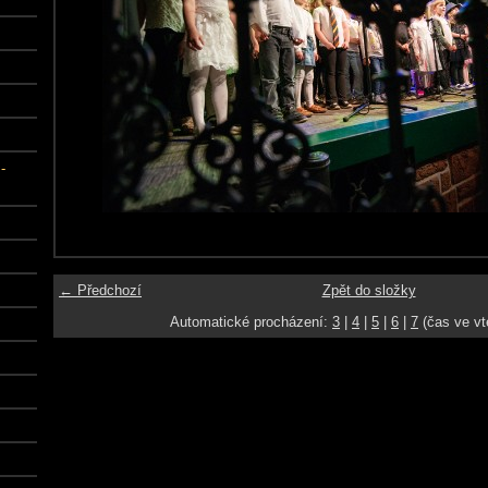
-
← Předchozí
Zpět do složky
Automatické procházení:
3
|
4
|
5
|
6
|
7
(čas ve vt