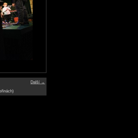
Další →
eřinách)