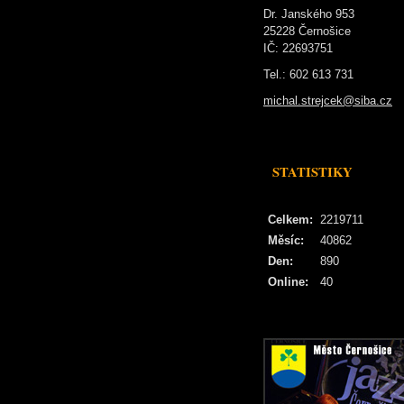
Dr. Janského 953
25228 Černošice
IČ: 22693751
Tel.: 602 613 731
michal.strejcek@siba.cz
STATISTIKY
Celkem:
2219711
Měsíc:
40862
Den:
890
Online:
40