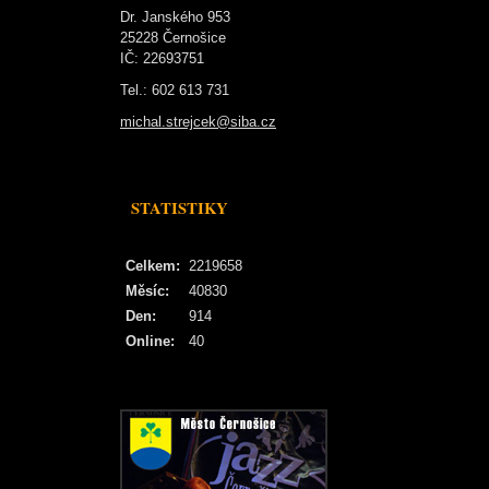
Dr. Janského 953
25228 Černošice
IČ: 22693751
Tel.: 602 613 731
michal.strejcek@siba.cz
STATISTIKY
Celkem:
2219658
Měsíc:
40830
Den:
914
Online:
40