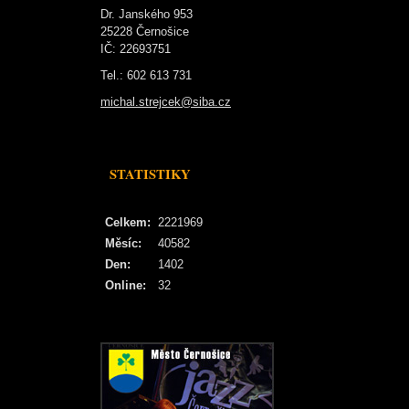
Dr. Janského 953
25228 Černošice
IČ: 22693751
Tel.: 602 613 731
michal.strejcek@siba.cz
STATISTIKY
Celkem:
2221969
Měsíc:
40582
Den:
1402
Online:
32