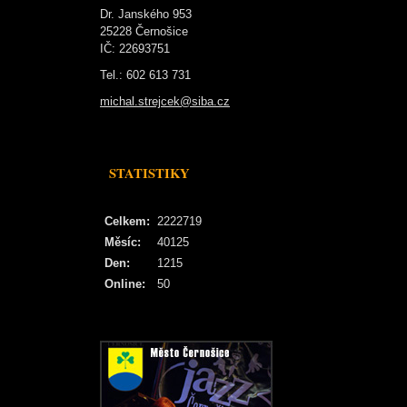
Dr. Janského 953
25228 Černošice
IČ: 22693751
Tel.: 602 613 731
michal.strejcek@siba.cz
STATISTIKY
Celkem:
2222719
Měsíc:
40125
Den:
1215
Online:
50