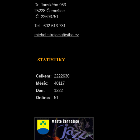
Dr. Janského 953
25228 Černošice
IČ: 22693751
Tel.: 602 613 731
michal.strejcek@siba.cz
STATISTIKY
Celkem:
2222630
Měsíc:
40117
Den:
1222
Online:
51