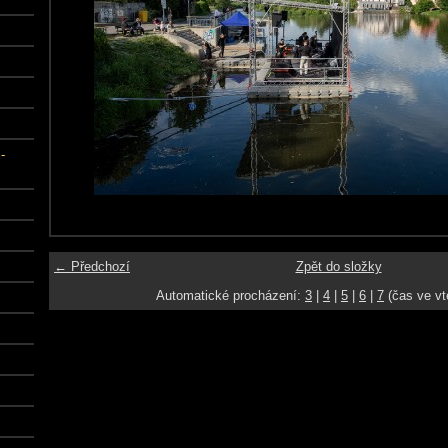
-
← Předchozí
Zpět do složky
Automatické procházení:
3
|
4
|
5
|
6
|
7
(čas ve vt