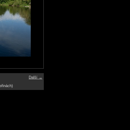
Další →
eřinách)