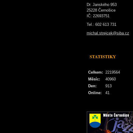
Dr. Janského 953
25228 Černošice
IČ: 22693751
Tel.: 602 613 731
michal.strejcek@siba.cz
STATISTIKY
Celkem:
2219564
Měsíc:
40960
Den:
913
Online:
41