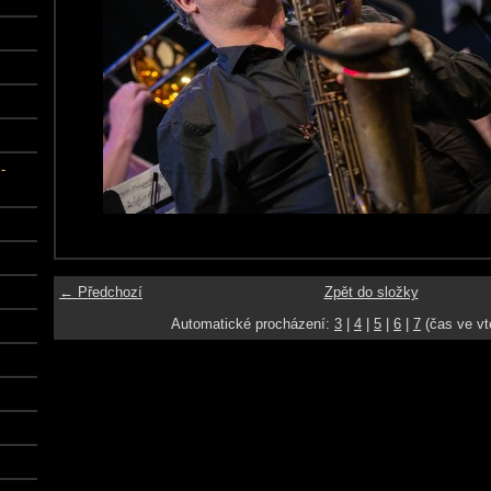
-
← Předchozí
Zpět do složky
Automatické procházení:
3
|
4
|
5
|
6
|
7
(čas ve vt