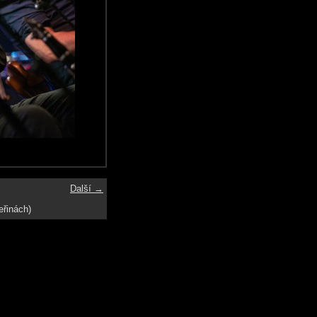
Další →
eřinách)