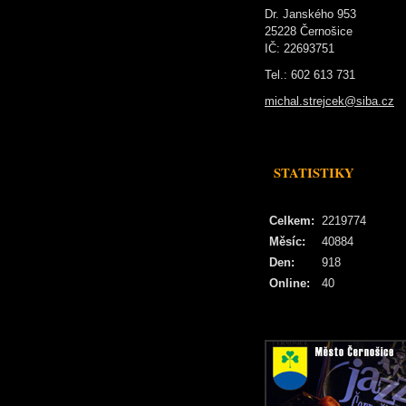
Dr. Janského 953
25228 Černošice
IČ: 22693751
Tel.: 602 613 731
michal.strejcek@siba.cz
STATISTIKY
Celkem:
2219774
Měsíc:
40884
Den:
918
Online:
40