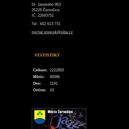
Dr. Janského 953
25228 Černošice
IČ: 22693751
Tel.: 602 613 731
michal.strejcek@siba.cz
STATISTIKY
Celkem:
2222850
Měsíc:
40086
Den:
1191
Online:
43