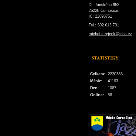
Dr. Janského 953
25228 Černošice
IČ: 22693751
Tel.: 602 613 731
michal.strejcek@siba.cz
STATISTIKY
Celkem:
2220383
Měsíc:
41163
Den:
1087
Online:
58