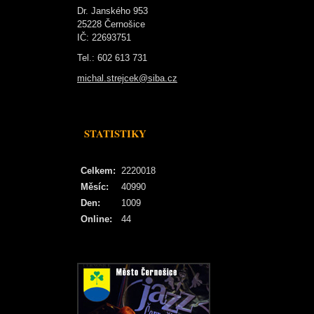
Dr. Janského 953
25228 Černošice
IČ: 22693751
Tel.: 602 613 731
michal.strejcek@siba.cz
STATISTIKY
Celkem:
2220018
Měsíc:
40990
Den:
1009
Online:
44