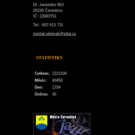
Dr. Janského 953
25228 Černošice
IČ: 22693751
Tel.: 602 613 731
michal.strejcek@siba.cz
STATISTIKY
Celkem:
2222106
Měsíc:
40450
Den:
1334
Online:
45