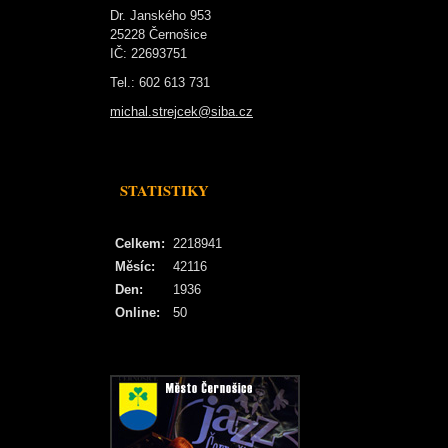
Dr. Janského 953
25228 Černošice
IČ: 22693751
Tel.: 602 613 731
michal.strejcek@siba.cz
STATISTIKY
Celkem:
2218941
Měsíc:
42116
Den:
1936
Online:
50