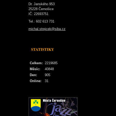
Dr. Janského 953
25228 Černošice
IČ: 22693751
Tel.: 602 613 731
michal.strejcek@siba.cz
STATISTIKY
Celkem:
2219685
Měsíc:
40848
Den:
905
Online:
31