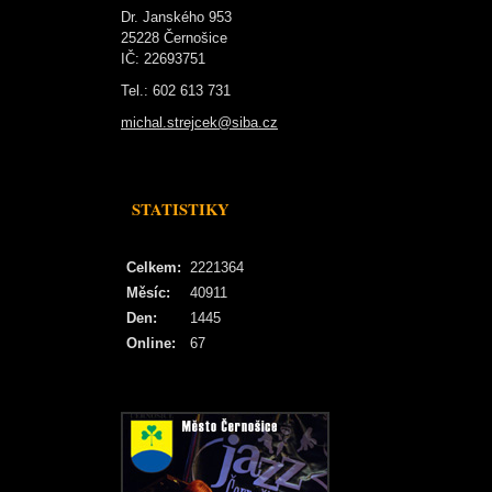
Dr. Janského 953
25228 Černošice
IČ: 22693751
Tel.: 602 613 731
michal.strejcek@siba.cz
STATISTIKY
Celkem:
2221364
Měsíc:
40911
Den:
1445
Online:
67