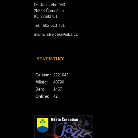
Dr. Janského 953
25228 Černošice
IČ: 22693751
Tel.: 602 613 731
michal.strejcek@siba.cz
STATISTIKY
Celkem:
2221642
Měsíc:
40790
Den:
1457
Online:
42