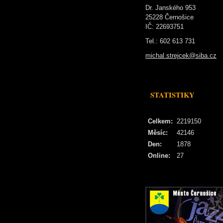
Dr. Janského 953
25228 Černošice
IČ: 22693751
Tel.: 602 613 731
michal.strejcek@siba.cz
STATISTIKY
Celkem:
2219150
Měsíc:
42146
Den:
1878
Online:
27