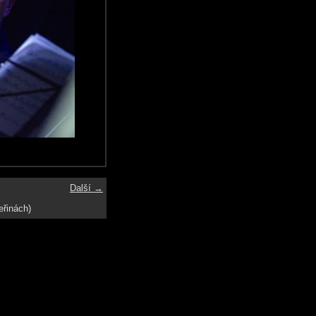
Další →
eřinách)