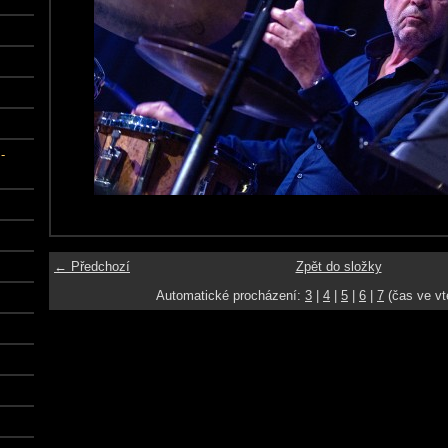
-
← Předchozí
Zpět do složky
Automatické procházení:
3
|
4
|
5
|
6
|
7
(čas ve vt