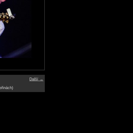
Další →
eřinách)