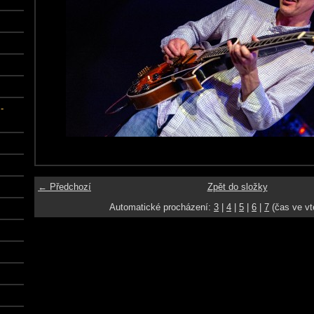
-
← Předchozí
Zpět do složky
Automatické procházení:
3
|
4
|
5
|
6
|
7
(čas ve vt