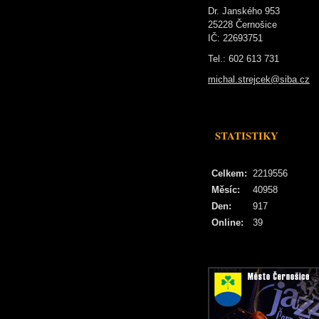
Dr. Janského 953
25228 Černošice
IČ: 22693751
Tel.: 602 613 731
michal.strejcek@siba.cz
STATISTIKY
Celkem:
2219556
Měsíc:
40958
Den:
917
Online:
39