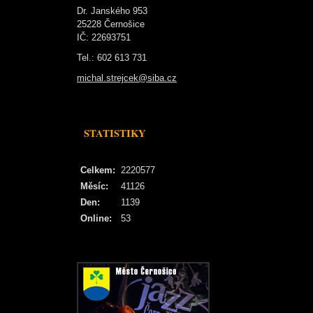
Dr. Janského 953
25228 Černošice
IČ: 22693751
Tel.: 602 613 731
michal.strejcek@siba.cz
STATISTIKY
Celkem:
2220577
Měsíc:
41126
Den:
1139
Online:
53