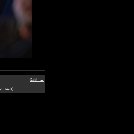
Další →
eřinách)