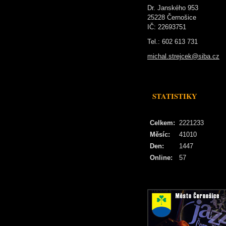
Dr. Janského 953
25228 Černošice
IČ: 22693751
Tel.: 602 613 731
michal.strejcek@siba.cz
STATISTIKY
Celkem:
2221233
Měsíc:
41010
Den:
1447
Online:
57