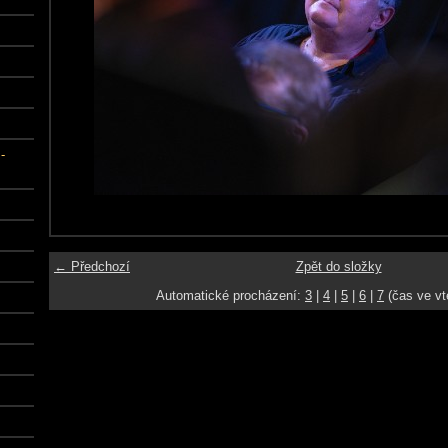
-
← Předchozí
Zpět do složky
Automatické procházení:
3
|
4
|
5
|
6
|
7
(čas ve vt