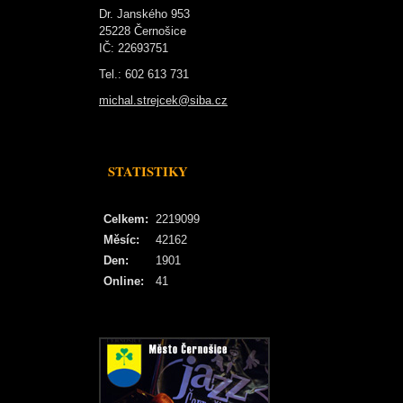
Dr. Janského 953
25228 Černošice
IČ: 22693751
Tel.: 602 613 731
michal.strejcek@siba.cz
STATISTIKY
Celkem:
2219099
Měsíc:
42162
Den:
1901
Online:
41