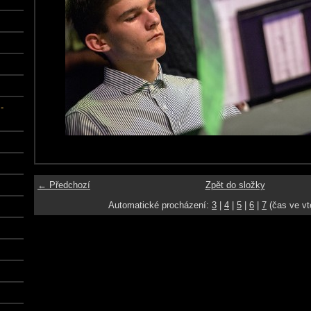
-
← Předchozí
Zpět do složky
Automatické procházení:
3
|
4
|
5
|
6
|
7
(čas ve vt