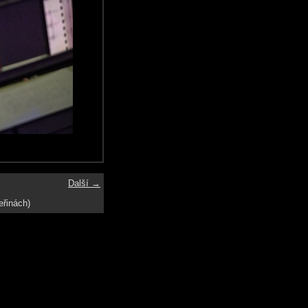
Další →
eřinách)