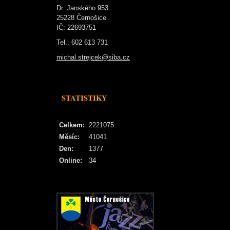
Dr. Janského 953
25228 Černošice
IČ: 22693751
Tel.: 602 613 731
michal.strejcek@siba.cz
STATISTIKY
Celkem:
2221075
Měsíc:
41041
Den:
1377
Online:
34