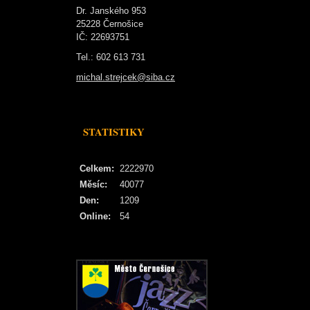
Dr. Janského 953
25228 Černošice
IČ: 22693751
Tel.: 602 613 731
michal.strejcek@siba.cz
STATISTIKY
Celkem:
2222970
Měsíc:
40077
Den:
1209
Online:
54