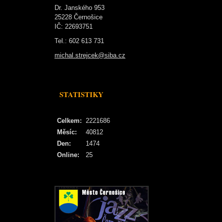
Dr. Janského 953
25228 Černošice
IČ: 22693751
Tel.: 602 613 731
michal.strejcek@siba.cz
STATISTIKY
Celkem:
2221686
Měsíc:
40812
Den:
1474
Online:
25