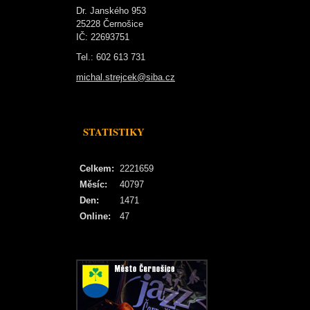
Dr. Janského 953
25228 Černošice
IČ: 22693751
Tel.: 602 613 731
michal.strejcek@siba.cz
STATISTIKY
Celkem:
2221659
Měsíc:
40797
Den:
1471
Online:
47