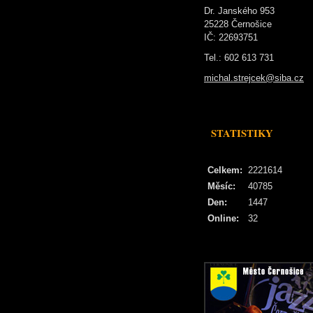
Dr. Janského 953
25228 Černošice
IČ: 22693751
Tel.: 602 613 731
michal.strejcek@siba.cz
STATISTIKY
Celkem:
2221614
Měsíc:
40785
Den:
1447
Online:
32