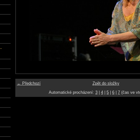
-
← Předchozí
Zpět do složky
Automatické procházení:
3
|
4
|
5
|
6
|
7
(čas ve vt