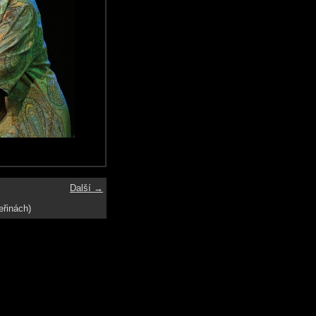
Další →
eřinách)