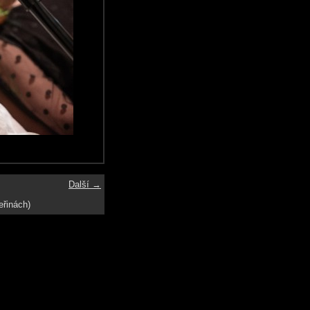
Další →
eřinách)