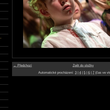
-
← Předchozí
Zpět do složky
Automatické procházení:
3
|
4
|
5
|
6
|
7
(čas ve vt