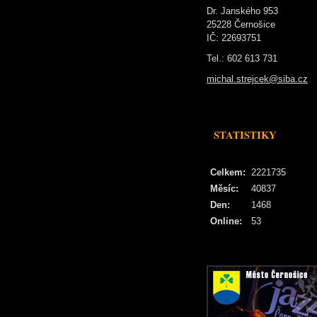
Dr. Janského 953
25228 Černošice
IČ: 22693751
Tel.: 602 613 731
michal.strejcek@siba.cz
STATISTIKY
Celkem:
2221735
Měsíc:
40837
Den:
1468
Online:
53