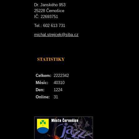
Dr. Janského 953
25228 Černošice
IČ: 22693751
Tel.: 602 613 731
michal.strejcek@siba.cz
STATISTIKY
Celkem:
2222342
Měsíc:
40310
Den:
1224
Online:
31