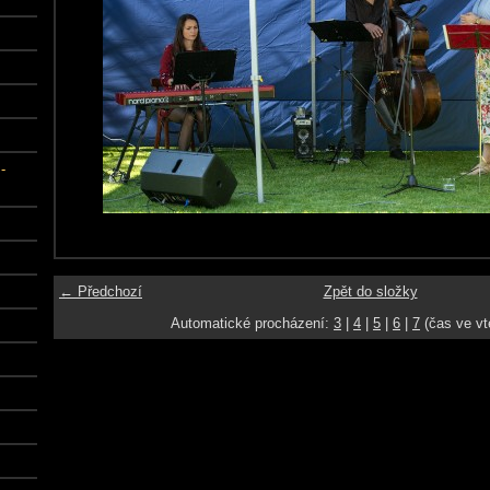
-
← Předchozí
Zpět do složky
Automatické procházení:
3
|
4
|
5
|
6
|
7
(čas ve vt