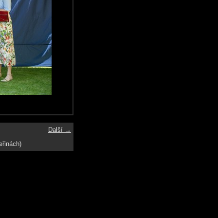
Další →
eřinách)