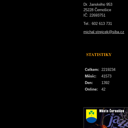
Dr. Janského 953
25228 Černošice
IČ: 22693751
Tel.: 602 613 731
michal.strejcek@siba.cz
STATISTIKY
Celkem:
2219234
Měsíc:
41573
Den:
1392
Online:
42