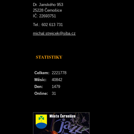
Dr. Janského 953
25228 Černošice
IČ: 22693751
Tel.: 602 613 731
michal.strejcek@siba.cz
STATISTIKY
Celkem:
2221778
Měsíc:
40842
Den:
1479
Online:
31