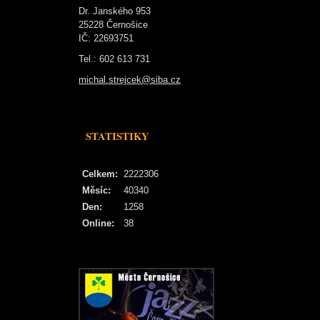
Dr. Janského 953
25228 Černošice
IČ: 22693751
Tel.: 602 613 731
michal.strejcek@siba.cz
STATISTIKY
Celkem:
2222306
Měsíc:
40340
Den:
1258
Online:
38