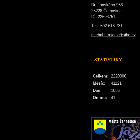
Dr. Janského 953
25228 Černošice
IČ: 22693751
Tel.: 602 613 731
michal.strejcek@siba.cz
STATISTIKY
Celkem:
2220306
Měsíc:
41121
Den:
1086
Online:
41