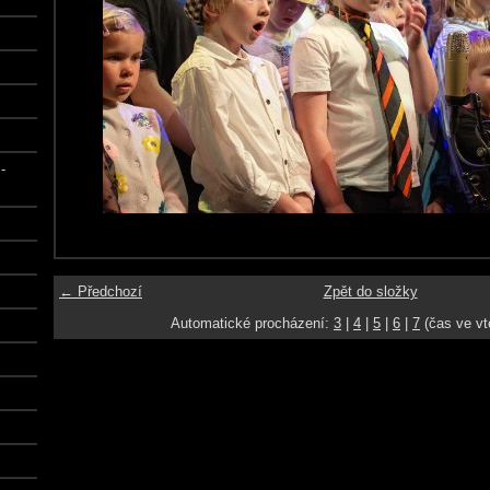
-
← Předchozí
Zpět do složky
Automatické procházení:
3
|
4
|
5
|
6
|
7
(čas ve vt