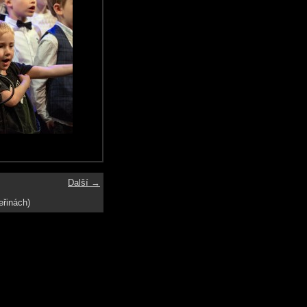
Další →
eřinách)