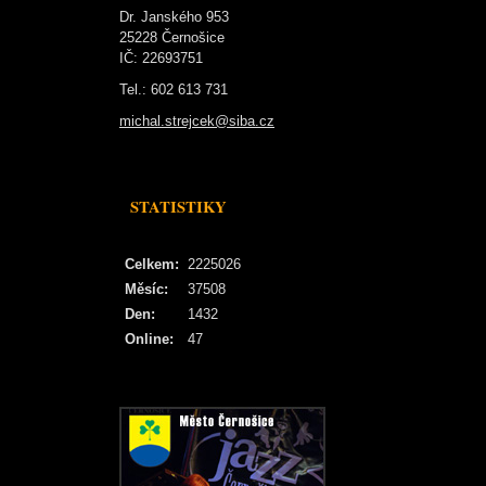
Dr. Janského 953
25228 Černošice
IČ: 22693751
Tel.: 602 613 731
michal.strejcek@siba.cz
STATISTIKY
Celkem:
2225026
Měsíc:
37508
Den:
1432
Online:
47