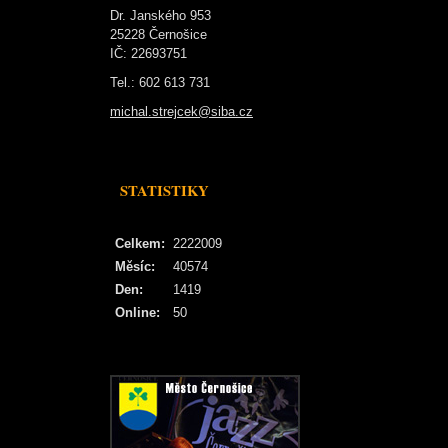
Dr. Janského 953
25228 Černošice
IČ: 22693751
Tel.: 602 613 731
michal.strejcek@siba.cz
STATISTIKY
Celkem:
2222009
Měsíc:
40574
Den:
1419
Online:
50