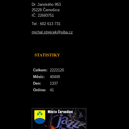
Dr. Janského 953
25228 Černošice
IČ: 22693751
Tel.: 602 613 731
michal.strejcek@siba.cz
STATISTIKY
Celkem:
2222120
Měsíc:
40449
Den:
1337
Online:
41