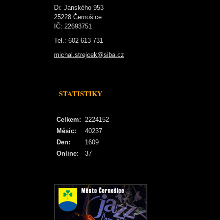
Dr. Janského 953
25228 Černošice
IČ: 22693751
Tel.: 602 613 731
michal.strejcek@siba.cz
STATISTIKY
Celkem:
2224152
Měsíc:
40237
Den:
1609
Online:
37