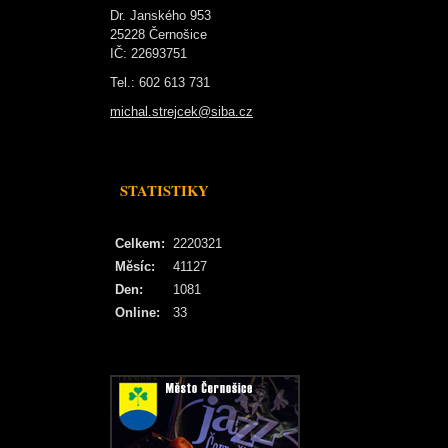
Dr. Janského 953
25228 Černošice
IČ: 22693751
Tel.: 602 613 731
michal.strejcek@siba.cz
STATISTIKY
Celkem:
2220321
Měsíc:
41127
Den:
1081
Online:
33