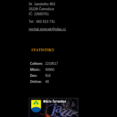
Dr. Janského 953
25228 Černošice
IČ: 22693751
Tel.: 602 613 731
michal.strejcek@siba.cz
STATISTIKY
Celkem:
2219517
Měsíc:
40950
Den:
916
Online:
48