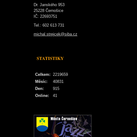
Dr. Janského 953
25228 Černošice
IČ: 22693751
Tel.: 602 613 731
michal.strejcek@siba.cz
STATISTIKY
Celkem:
2219659
Měsíc:
40831
Den:
915
Online:
41