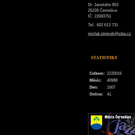
Dr. Janského 953
25228 Černošice
IČ: 22693751
Tel.: 602 613 731
michal.strejcek@siba.cz
STATISTIKY
Celkem:
2220016
Měsíc:
40988
Den:
1007
Online:
41