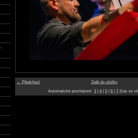
-
← Předchozí
Zpět do složky
Automatické procházení:
3
|
4
|
5
|
6
|
7
(čas ve vt