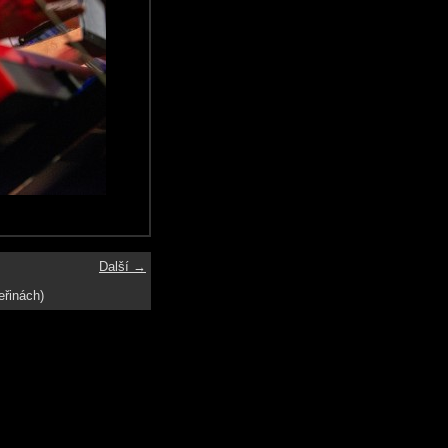
Další →
eřinách)