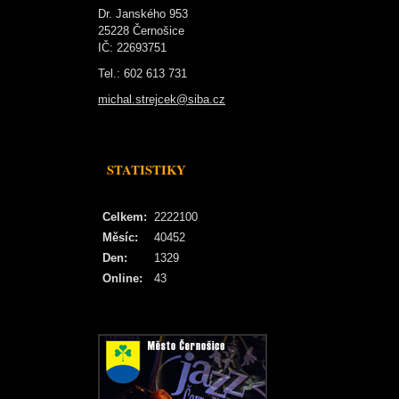
Dr. Janského 953
25228 Černošice
IČ: 22693751
Tel.: 602 613 731
michal.strejcek@siba.cz
STATISTIKY
Celkem:
2222100
Měsíc:
40452
Den:
1329
Online:
43