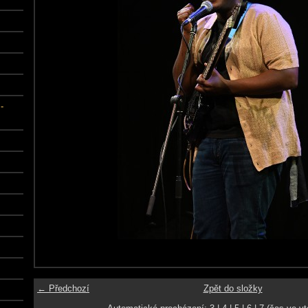
-
← Předchozí
Zpět do složky