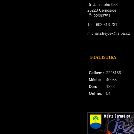
Dr. Janského 953
25228 Černošice
IČ: 22693751
Tel.: 602 613 731
michal.strejcek@siba.cz
STATISTIKY
Celkem:
2223156
Měsíc:
40055
Den:
1288
Online:
54