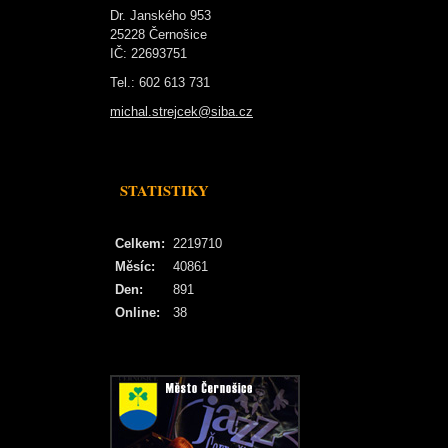
Dr. Janského 953
25228 Černošice
IČ: 22693751
Tel.: 602 613 731
michal.strejcek@siba.cz
STATISTIKY
Celkem:
2219710
Měsíc:
40861
Den:
891
Online:
38