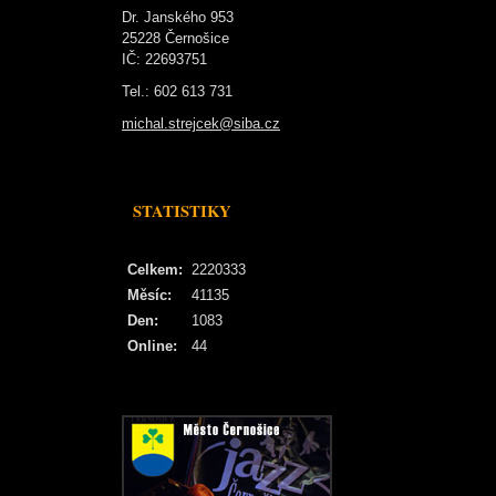
Dr. Janského 953
25228 Černošice
IČ: 22693751
Tel.: 602 613 731
michal.strejcek@siba.cz
STATISTIKY
Celkem:
2220333
Měsíc:
41135
Den:
1083
Online:
44