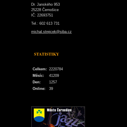
Dr. Janského 953
25228 Černošice
IČ: 22693751
Tel.: 602 613 731
michal.strejcek@siba.cz
STATISTIKY
Celkem:
2220784
Měsíc:
41209
Den:
1257
Online:
39