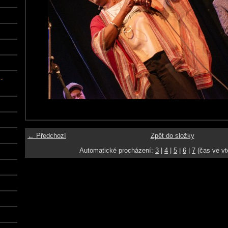
-
← Předchozí
Zpět do složky
Automatické procházení:
3
|
4
|
5
|
6
|
7
(čas ve vt