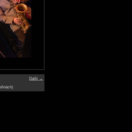
Další →
eřinách)