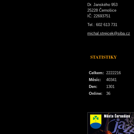
Dr. Janského 953
25228 Černošice
IČ: 22693751
Tel.: 602 613 731
michal.strejcek@siba.cz
STATISTIKY
Celkem:
2222216
Měsíc:
40341
Den:
1301
Online:
36